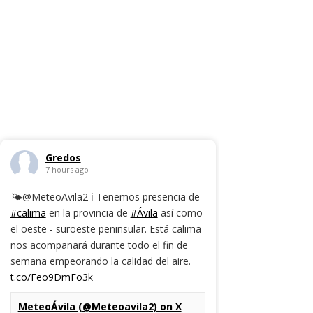
Gredos
7 hours ago
🌤️@MeteoAvila2 ℹ️ Tenemos presencia de
#calima
en la provincia de
#Ávila
así como
el oeste - suroeste peninsular. Está calima
nos acompañará durante todo el fin de
semana empeorando la calidad del aire.
t.co/Feo9DmFo3k
MeteoÁvila (@Meteoavila2) on X