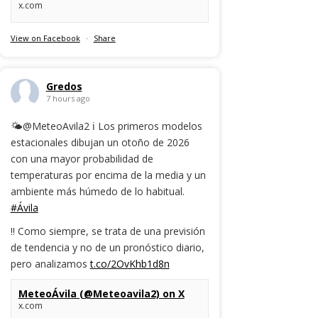
x.com
View on Facebook
·
Share
Gredos
7 hours ago
🌤️@MeteoAvila2 ℹ️ Los primeros modelos
estacionales dibujan un otoño de 2026
con una mayor probabilidad de
temperaturas por encima de la media y un
ambiente más húmedo de lo habitual.
#Ávila
‼️ Como siempre, se trata de una previsión
de tendencia y no de un pronóstico diario,
pero analizamos
t.co/2OvKhb1d8n
MeteoÁvila (@Meteoavila2) on X
x.com