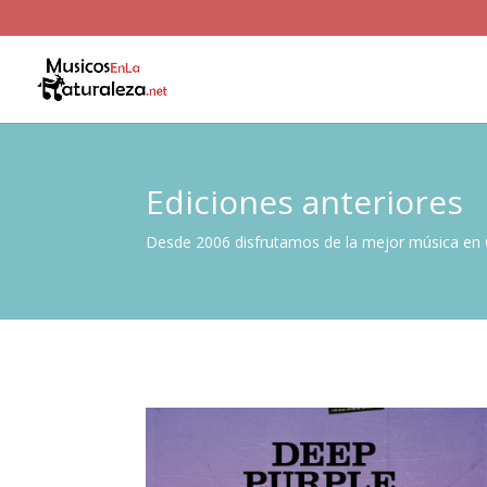
Ediciones anteriores
Desde 2006 disfrutamos de la mejor música en