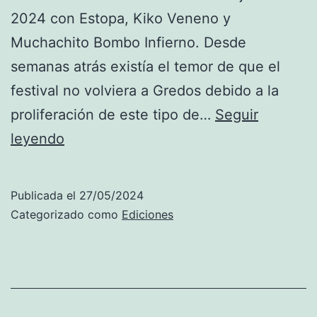
a
2024 con Estopa, Kiko Veneno y
c
Muchachito Bombo Infierno. Desde
k
semanas atrás existía el temor de que el
B
festival no volviera a Gredos debido a la
r
proliferación de este tipo de…
Seguir
o
2
leyendo
a
0
d
2
Publicada el
27/05/2024
b
4
Categorizado como
Ediciones
e
E
n
s
t
t
o