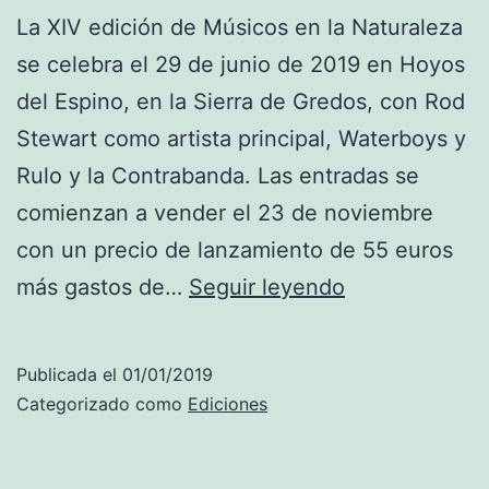
A
La XIV edición de Músicos en la Naturaleza
i
se celebra el 29 de junio de 2019 en Hoyos
n
del Espino, en la Sierra de Gredos, con Rod
d
Stewart como artista principal, Waterboys y
a
Rulo y la Contrabanda. Las entradas se
comienzan a vender el 23 de noviembre
con un precio de lanzamiento de 55 euros
2
más gastos de…
Seguir leyendo
0
1
Publicada el
01/01/2019
9
Categorizado como
Ediciones
R
o