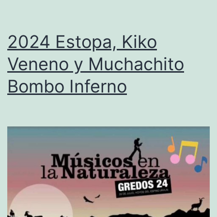
n
A
2024 Estopa, Kiko
d
Veneno y Muchachito
a
Bombo Inferno
m
s
,
T
e
x
a
s
,