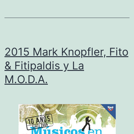
a
n
o
l
o
2015 Mark Knopfler, Fito
G
& Fitipaldis y La
a
M.O.D.A.
r
c
í
a
,
D