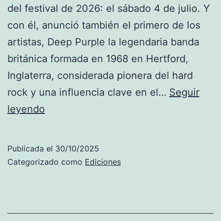
del festival de 2026: el sábado 4 de julio. Y
con él, anunció también el primero de los
artistas, Deep Purple la legendaria banda
británica formada en 1968 en Hertford,
Inglaterra, considerada pionera del hard
rock y una influencia clave en el…
Seguir
2
leyendo
0
2
Publicada el
30/10/2025
6
Categorizado como
Ediciones
D
e
e