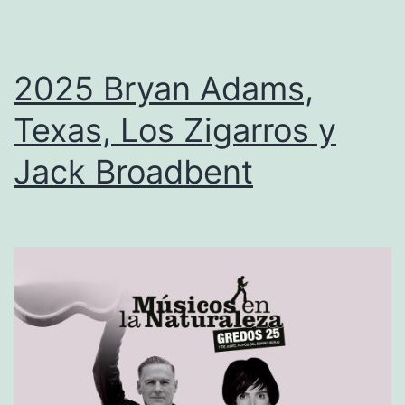
p
P
u
2025 Bryan Adams,
r
Texas, Los Zigarros y
p
Jack Broadbent
l
e
,
A
l
a
n
P