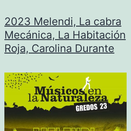
p
a
2023 Melendi, La cabra
,
Mecánica, La Habitación
K
Roja, Carolina Durante
i
k
o
V
e
n
e
n
o