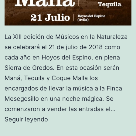
r
b
o
y
La XIII edición de Músicos en la Naturaleza
s
se celebrará el 21 de julio de 2018 como
y
cada año en Hoyos del Espino, en plena
R
Sierra de Gredos. En esta ocasión serán
u
Maná, Tequila y Coque Malla los
l
encargados de llevar la música a la Finca
o
Mesegosillo en una noche mágica. Se
y
comenzaron a vender las entradas el…
l
2
Seguir leyendo
a
0