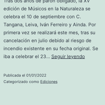
Tras dos años de parón obligado, la XV
b
edición de Músicos en la Naturaleza se
i
celebra el 10 de septiembre con C.
t
Tangana, Leiva, Iván Ferreiro y Ainda. Por
a
primera vez se realizará este mes, tras su
c
cancelación en julio debido al riesgo de
i
incendio existente en su fecha original. Se
ó
2
iba a celebrar el 23…
Seguir leyendo
n
0
R
2
o
Publicada el
01/01/2022
2
j
Categorizado como
Ediciones
C
a
.
,
T