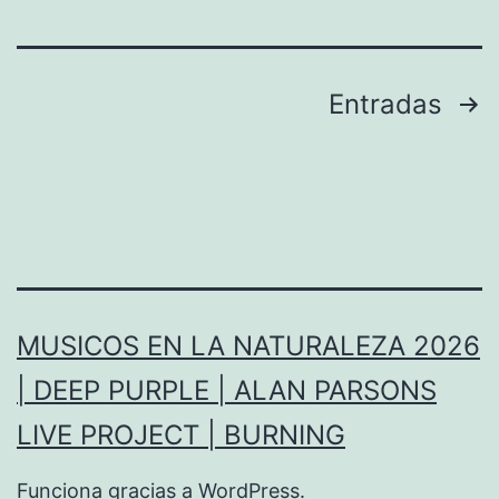
K
n
n
g
o
Paginación
Entradas
E
p
de
L
f
E
entradas
l
C
e
T
r
R
,
I
MUSICOS EN LA NATURALEZA 2026
F
C
| DEEP PURPLE | ALAN PARSONS
i
L
t
LIVE PROJECT | BURNING
I
o
G
Funciona gracias a
WordPress
.