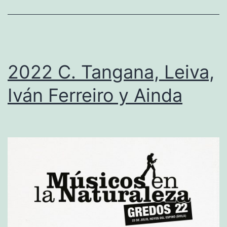
l
e
n
d
2022 C. Tangana, Leiva,
i
Iván Ferreiro y Ainda
,
L
a
c
a
b
r
a