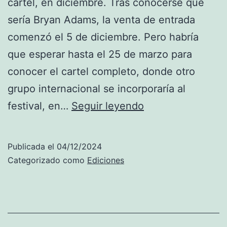
cartel, en diciembre. Tras conocerse que
e
sería Bryan Adams, la venta de entrada
c
comenzó el 5 de diciembre. Pero habría
t
que esperar hasta el 25 de marzo para
y
conocer el cartel completo, donde otro
B
grupo internacional se incorporaría al
u
2
festival, en…
Seguir leyendo
r
0
n
2
Publicada el
04/12/2024
i
5
Categorizado como
Ediciones
n
B
g
r
y
a