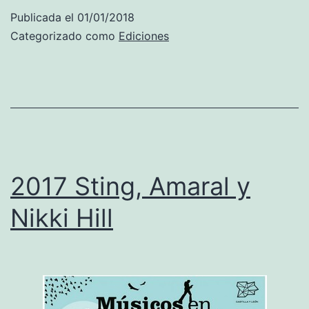
C
1
Publicada el
01/01/2018
o
8
Categorizado como
Ediciones
n
M
t
a
r
n
a
á
b
,
a
T
2017 Sting, Amaral y
n
e
Nikki Hill
d
q
a
u
i
l