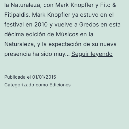
R
la Naturaleza, con Mark Knopfler y Fito &
C
Fitipaldis. Mark Knopfler ya estuvo en el
H
festival en 2010 y vuelve a Gredos en esta
E
décima edición de Músicos en la
S
Naturaleza, y la espectación de su nueva
T
2
presencia ha sido muy…
Seguir leyendo
R
0
A
1
Publicada el
01/01/2015
s
5
Categorizado como
Ediciones
t
M
a
a
r
r
r
k
i