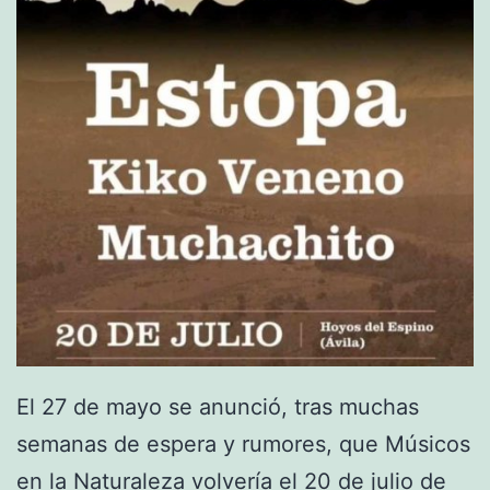
L
o
s
Z
i
g
a
r
r
o
s
El 27 de mayo se anunció, tras muchas
y
semanas de espera y rumores, que Músicos
J
en la Naturaleza volvería el 20 de julio de