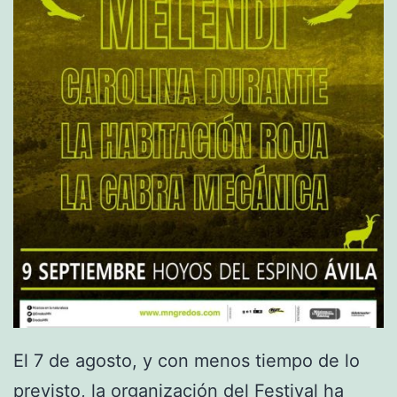
y
M
u
c
h
a
c
h
i
t
o
B
El 7 de agosto, y con menos tiempo de lo
o
previsto, la organización del Festival ha