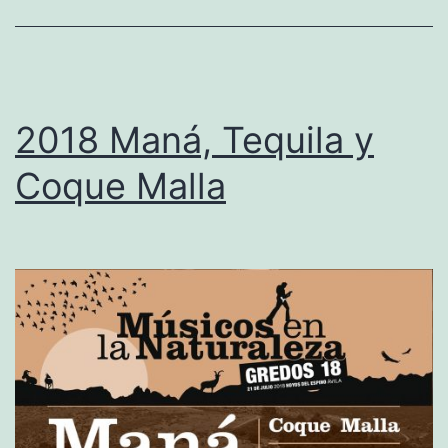
d
S
t
e
2018 Maná, Tequila y
w
Coque Malla
a
r
t
,
W
a
t
e