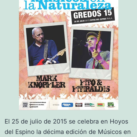
u
n
c
a
n
D
h
u
y
T
H
E
El 25 de julio de 2015 se celebra en Hoyos
O
del Espino la décima edición de Músicos en