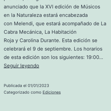
m
anunciado que la XVI edición de Músicos
b
en la Naturaleza estará encabezada
o
con Melendi, que estará acompañado de La
I
Cabra Mecánica, La Habitación
n
Roja y Carolina Durante. Esta edición se
f
celebrará el 9 de septiembre. Los horarios
e
de esta edición son los siguientes: 19:00…
r
2
Seguir leyendo
n
0
o
2
Publicada el
01/01/2023
3
Categorizado como
Ediciones
M
e