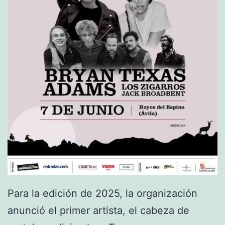
a
r
s
o
n
s
L
i
v
e
P
r
Para la edición de 2025, la organización
o
anunció el primer artista, el cabeza de
j