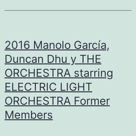
i
n
g
,
2016 Manolo García,
A
Duncan Dhu y THE
m
ORCHESTRA starring
a
r
ELECTRIC LIGHT
a
ORCHESTRA Former
l
y
Members
N
i