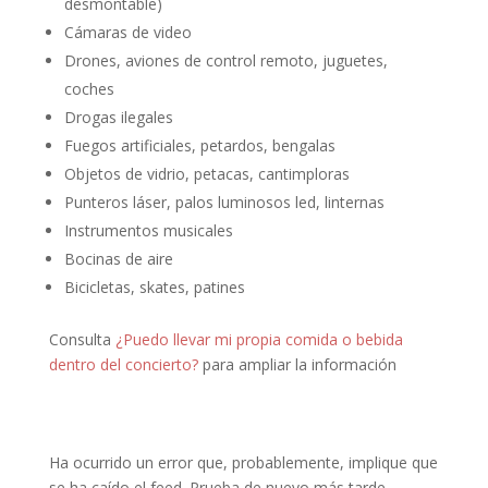
desmontable)
Cámaras de video
Drones, aviones de control remoto, juguetes,
coches
Drogas ilegales
Fuegos artificiales, petardos, bengalas
Objetos de vidrio, petacas, cantimploras
Punteros láser, palos luminosos led, linternas
Instrumentos musicales
Bocinas de aire
Bicicletas, skates, patines
Consulta
¿Puedo llevar mi propia comida o bebida
dentro del concierto?
para ampliar la información
Ha ocurrido un error que, probablemente, implique que
se ha caído el feed. Prueba de nuevo más tarde.