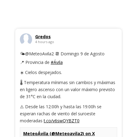
Gredos
4 hours ago
🌤️@MeteoAvila2 📆 Domingo 9 de Agosto
📍 Provincia de
#Ávila
☀️ Cielos despejados.
🌡️ Temperatura mínimas sin cambios y máximas
en ligero ascenso con un valor máximo previsto
de 31°C en la ciudad.
⚠️ Desde las 12:00h y hasta las 19:00h se
esperan rachas de viento del suroeste
moderadas
t.co/v6swQYBZT0
MeteoÁvila (@Meteoavila2) on X