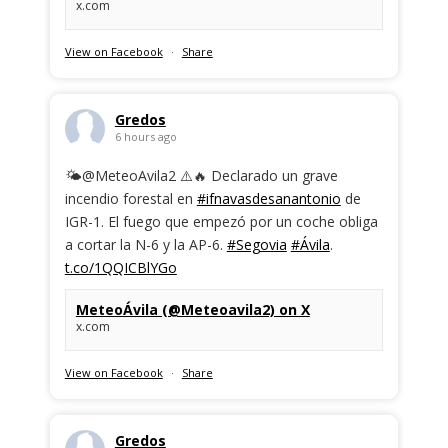
x.com
View on Facebook
·
Share
Gredos
6 hours ago
🌤️@MeteoAvila2 ⚠️🔥 Declarado un grave
incendio forestal en
#ifnavasdesanantonio
de
IGR-1. El fuego que empezó por un coche obliga
a cortar la N-6 y la AP-6.
#Segovia
#Ávila
.
t.co/1QQICBlYGo
MeteoÁvila (@Meteoavila2) on X
x.com
View on Facebook
·
Share
Gredos