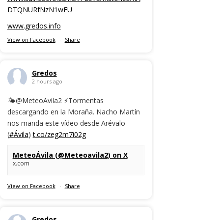
DTQNURfNzN1wEU
www.gredos.info
View on Facebook
·
Share
Gredos
2 hours ago
🌤️@MeteoAvila2 ⚡Tormentas
descargando en la Moraña. Nacho Martín
nos manda este vídeo desde Arévalo
(
#Ávila
)
t.co/zeg2m7i02g
MeteoÁvila (@Meteoavila2) on X
x.com
View on Facebook
·
Share
Gredos