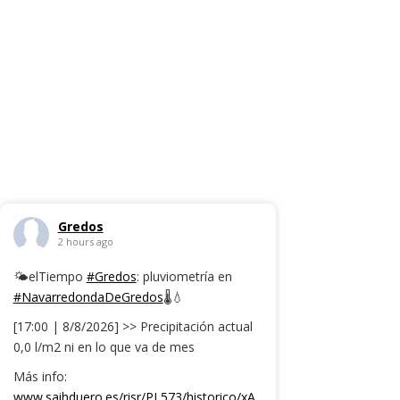
Gredos
2 hours ago
🌤️elTiempo
#Gredos
: pluviometría en
#NavarredondaDeGredos
🌡️💧
[17:00 | 8/8/2026] >> Precipitación actual
0,0 l/m2 ni en lo que va de mes
Más info:
www.saihduero.es/risr/PL573/historico/xA